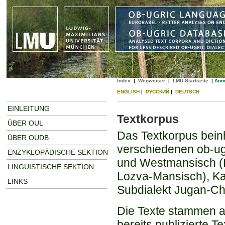
Index
|
Wegweiser
|
LMU-Startseite
|
Anm
ENGLISH
|
РУССКИЙ
|
DEUTSCH
EINLEITUNG
Textkorpus
ÜBER OUL
Das Textkorpus beinh
ÜBER OUDB
verschiedenen ob-ug
ENZYKLOPÄDISCHE SEKTION
und Westmansisch (P
LINGUISTISCHE SEKTION
Lozva-Mansisch), K
LINKS
Subdialekt Jugan-Ch
Die Texte stammen au
bereits publizierte T