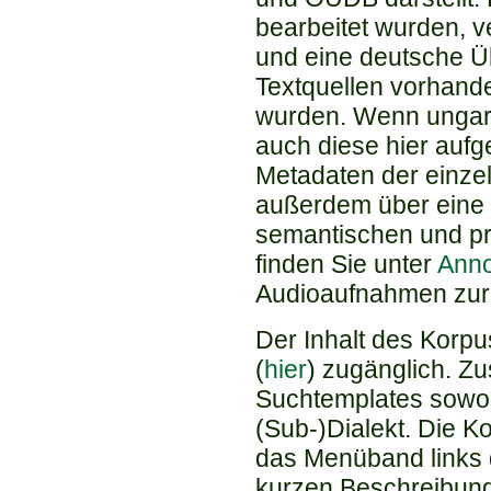
bearbeitet wurden, v
und eine deutsche Üb
Textquellen vorhande
wurden. Wenn ungar
auch diese hier auf
Metadaten der einzel
außerdem über eine z
semantischen und pr
finden Sie unter
Anno
Audioaufnahmen zur 
Der Inhalt des Korpu
(
hier
) zugänglich. Zus
Suchtemplates sowohl
(Sub-)Dialekt. Die K
das Menüband links d
kurzen Beschreibung