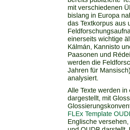
mit verschiedenen Üb
bislang in Europa na
das Textkorpus aus u
Feldforschungsaufna
einerseits wichtige ä
Kálmán, Kannisto un
Paasonen und Rédei f
werden die Feldfors
Jahren für Mansisch)
analysiert.
Alle Texte werden in 
dargestellt, mit Glo
Glossierungskonvent
FLEx Template OUD
Englische versehen,
und OUDB darstellt. 