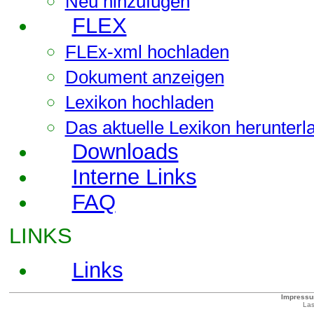
Neu hinzufügen
FLEX
FLEx-xml hochladen
Dokument anzeigen
Lexikon hochladen
Das aktuelle Lexikon herunterl
Downloads
Interne Links
FAQ
LINKS
Links
Impress
Las