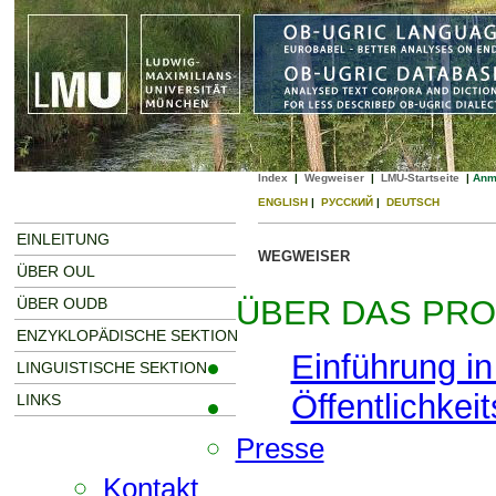
Index
|
Wegweiser
|
LMU-Startseite
|
Anm
ENGLISH
|
РУССКИЙ
|
DEUTSCH
EINLEITUNG
WEGWEISER
ÜBER OUL
ÜBER DAS PRO
ÜBER OUDB
ENZYKLOPÄDISCHE SEKTION
Einführung in
LINGUISTISCHE SEKTION
Öffentlichkeit
LINKS
Presse
Kontakt