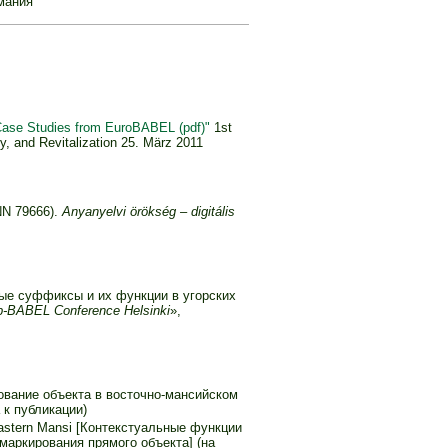
мания
Case Studies from EuroBABEL (pdf)"
1st
 and Revitalization 25. März 2011
N 79666).
Anyanyelvi örökség – digitális
ьные суффиксы и их функции в угорских
-BABEL Conference Helsinki
»,
ирование объекта в восточно-мансийском
 к публикации)
n Eastern Mansi [Контекстуальные функции
маркирования прямого объекта] (на