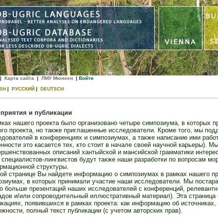
|
Карта сайта
|
ЛМУ Мюнхен
|
Войти
SH
|
РУССКИЙ
|
DEUTSCH
приятия и публикации
ках нашего проекта было организовано четыре симпозиума, в которых п
ого проекта, но также приглашенные исследователи. Кроме того, мы по
дователей в конференциях и симпозиумах, а также написание ими работ
нности это касается тех, кто стоит в начале своей научной карьеры). М
ершенствованных описаний хантыйской и мансийской грамматики интере
 специалистов-лингвистов будут также наши разработки по вопросам мо
рмационной структуры.
ой странице Вы найдете информацию о симпозиумах в рамках нашего про
озиумах, в которых принимали участие наши исследователи. Мы постара
о больше презентаций наших исследователей с конференций, релевантны
адов и/или сопроводительный иллюстративный материал). Эта страница
кациях, появившихся в рамках проекта: как информацию об источниках, т
жности, полный текст публикации (с учетом авторских прав).