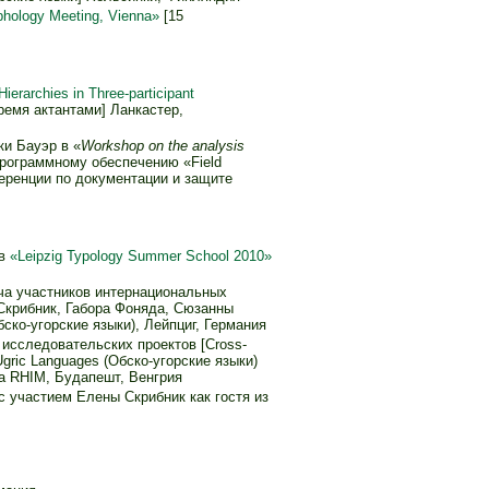
rphology Meeting, Vienna»
[15
ierarchies in Three-participant
ремя актантами] Ланкастер,
ки Бауэр в «
Workshop on the analysis
программному обеспечению «Field
еренции по документации и защите
 в
«Leipzig Typology Summer School 2010»
ча участников интернациональных
Скрибник, Габора Фоняда, Сюзанны
бско-угорские языки), Лейпциг, Германия
 исследовательских проектов [Cross-
Ugric Languages (Обско-угорские языки)
та RHIM, Будапешт, Венгрия
с участием Елены Скрибник как гостя из