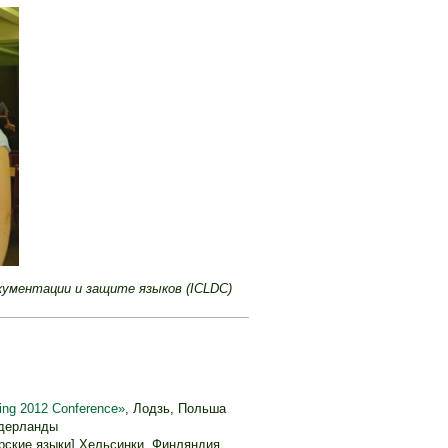
кументации и защите языков (ICLDC)
ng 2012 Conference»
, Лодзь, Польша
дерланды
рские языки] Хельсинки, Финляндия