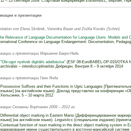
11 – 13 сентября 2009: Стартовая конференция EuroBABEL, Берлин, Гер
икации и презентации
ntation von Elena Skribnik, Veronika Bauer und Zsófia Kováts (Schön)
he Relevance of Language Documentation for Language Users. Models and 
ternational Conference on Language Endangerment: Documentation, Pedagogy,
икации и презентации Марианне Бакро-Надь
"Obi-ugor nyelvek digitális adatbázisa"
(ESF 08-EuroBABEL-OP-015/OTKA N
archiválás – interdiszciplinaritás
Дебрецен, Венгрия 8 – 9 октября 2014
икации и презентации Гвен Янда
Possessive Suffixes and their Functions in Ugric Languages [Притяжател
языках] (на английском языке). Доклад представлен на конференции «
Ob
Хельсинки, 5 – 10 марта 2012
икации Сюзанны Виртанен 2009 – 2012 гг.
Differential object marking in Eastern Mansi [Дифференцированное марк
языке] (на английском языке).
Linguistics
(специальное издание) (принята
Contextual function of noun marking in the direct object marking system i
маркирования имени существительного в восточно-мансийской системе 