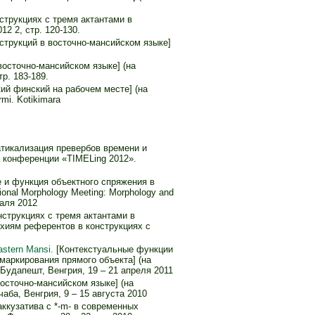
конструкциях с тремя актантами в
012 2, стр. 120-130.
конструкций в восточно-мансийском языке]
 восточно-мансийском языке] (на
тр. 183-189.
ий финский на рабочем месте] (на
rmi. Kotikimara
мматикализация превербов времени и
а конференции «TIMELing 2012».
 и функция объектного спряжения в
ional Morphology Meeting: Morphology and
аля 2012
нструкциях с тремя актантами в
рхиям референтов в конструкциях с
astern Mansi.
[Контекстуальные функции
маркирования прямого объекта] (на
 Будапешт, Венгрия, 19 – 21 апреля 2011
 восточно-мансийском языке] (на
чаба, Венгрия, 9 – 15 августа 2010
ккузатива с *-m- в современных