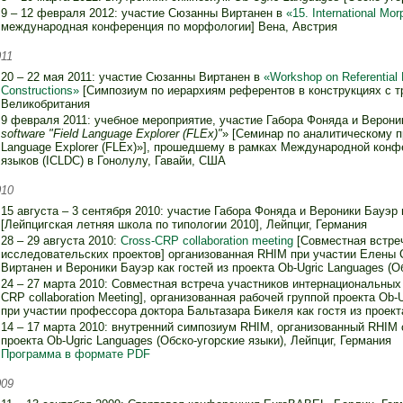
9 – 12 февраля 2012: участие Сюзанны Виртанен в
«15. International Mo
международная конференция по морфологии] Вена, Австрия
11
20 – 22 мая 2011: участие Сюзанны Виртанен в
«Workshop on Referential H
Constructions»
[Cимпозиум по иерархиям референтов в конструкциях с т
Великобритания
9 февраля 2011: учебное мероприятие, участие Габора Фоняда и Верони
software "Field Language Explorer (FLEx)"
» [Семинар по аналитическому 
Language Explorer (FLEx)»], прошедшему в рамках Международной конф
языков (ICLDC) в Гонолулу, Гавайи, США
010
15 августа – 3 сентября 2010: участие Габора Фоняда и Вероники Бауэр
[Лейпцигская летняя школа по типологии 2010], Лейпциг, Германия
28 – 29 августа 2010:
Cross-CRP collaboration meeting
[Совместная встре
исследовательских проектов] организованная RHIM при участии Елены 
Виртанен и Вероники Бауэр как гостей из проекта Ob-Ugric Languages (О
24 – 27 марта 2010: Совместная встреча участников интернациональных
CRP collaboration Meeting], организованная рабочей группой проекта Ob-
при участии профессора доктора Бальтазара Бикеля как гостя из проек
14 – 17 марта 2010: внутренний симпозиум RHIM, организованный RHIM 
проекта Ob-Ugric Languages (Обско-угорские языки), Лейпциг, Германия
Программа в формате PDF
009