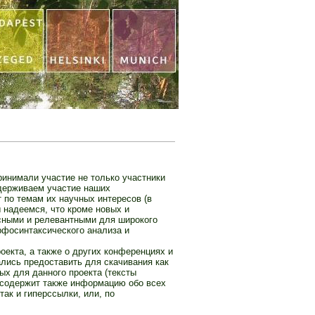
ринимали участие не только участники
ддерживаем участие наших
 по темам их научных интересов (в
ы надеемся, что кроме новых и
сными и релевантными для широкого
рфосинтаксического анализа и
екта, а также о других конференциях и
лись предоставить для скачивания как
х для данного проекта (тексты
 содержит также информацию обо всех
ак и гиперссылки, или, по