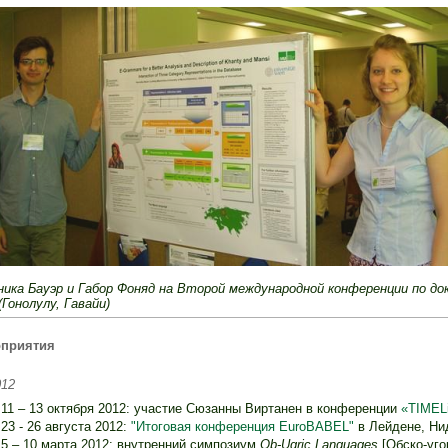
ника Бауэр и Габор Фоняд на Второй международной конференции по до
(Гонолулу, Гавайи)
приятия
012
11 – 13 октября 2012: участие Сюзанны Виртанен в конференции
«TIMELi
23 - 26 августа 2012:
"Итоговая конференция EuroBABEL"
в Лейдене, Ни
5 – 10 марта 2012: внутренний симпозиум
Ob-Ugric Languages
[Обско-уго