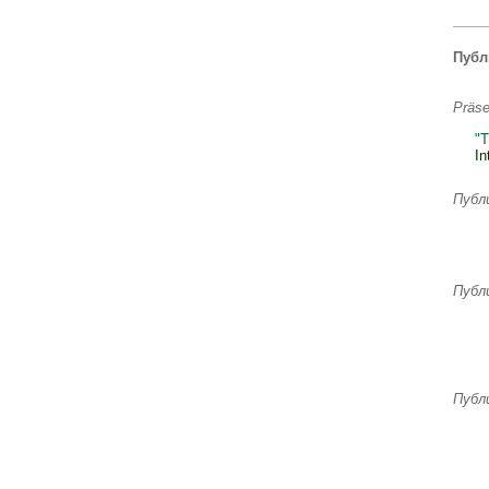
Публ
Präse
"T
In
Публ
Публ
Публ