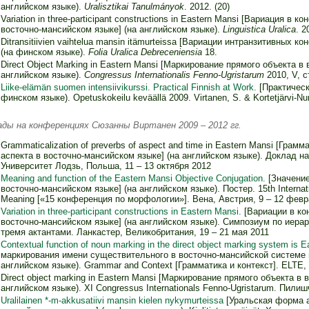
английском языке).
Uralisztikai Tanulmányok
. 2012. (20)
Variation in three-participant constructions in Eastern Mansi [Вариация в 
восточно-мансийском языке] (на английском языке).
Linguistica Uralica
. 2
Ditransitiivien vaihtelua mansin itämurteissa [Вариации интранзитивных 
(на финском языке).
Folia Uralica Debreceniensia
18.
Direct Object Marking in Eastern Mansi [Маркирование прямого объекта в
английском языке).
Congressus Internationalis Fenno-Ugristarum
2010, V, с
Liike-elämän suomen intensiivikurssi. Practical Finnish at Work.
[Практическ
финском языке). Opetuskokeilu keväällä 2009. Virtanen, S. & Kortetjärvi-Nu
ады на конференциях Сюзанны Виртанен 2009 – 2012 гг.
Grammaticalization of preverbs of aspect and time in Eastern Mansi [Гра
аспекта в восточно-мансийском языке] (на английском языке). Доклад н
Университет Лодзь, Польша, 11 – 13 октября 2012
Meaning and function of the Eastern Mansi Objective Conjugation.
[Значение
восточно-мансийском языке] (на английском языке). Постер. 15th Internat
Meaning [«15 конференция по морфологии»]. Вена, Австрия, 9 – 12 февр
Variation in three-participant constructions in Eastern Mansi.
[Вариации в ко
восточно-мансийском языке] (на английском языке). Cимпозиум по иера
тремя актантами. Ланкастер, Великобритания, 19 – 21 мая 2011
Contextual function of noun marking in the direct object marking system is E
маркирования имени существительного в восточно-мансийской системе 
английском языке). Grammar and Context [Грамматика и контекст]. ELTE,
Direct object marking in Eastern Mansi [Маркирование прямого объекта в
английском языке). XI Congressus Internationals Fenno-Ugristarum. Пилиш
Uralilainen *-m-akkusatiivi mansin kielen nykymurteissa
[Уральская форма а