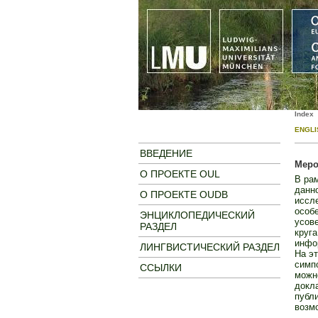
Index
ENGLI
ВВЕДЕНИЕ
Меро
О ПРОЕКТЕ OUL
В рам
данн
О ПРОЕКТЕ OUDB
иссле
особе
ЭНЦИКЛОПЕДИЧЕСКИЙ
усов
РАЗДЕЛ
круга
инфо
ЛИНГВИСТИЧЕСКИЙ РАЗДЕЛ
На эт
симп
ССЫЛКИ
можн
докл
публи
возмо